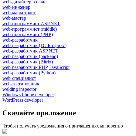
web-дизайнер в офис
web-инженер
web-маркетолог
web-мастер
web-программист ASP.NET
web-программист (middle)
web-программист (PHP)
web-разработчик
web-разработчик (1С-Битрикс)
web-разработчик ASP.NET
web-разработчик (backend)
web-разработчик (Bitrix)
web-разработчик PHP, JavaScript
web-разработчик (Python)
web-специалист
web-тестировщик
welding inspector
Windows Phone developer
WordPress developer
Скачайте приложение
Чтобы получать уведомления о приглашениях мгновенно