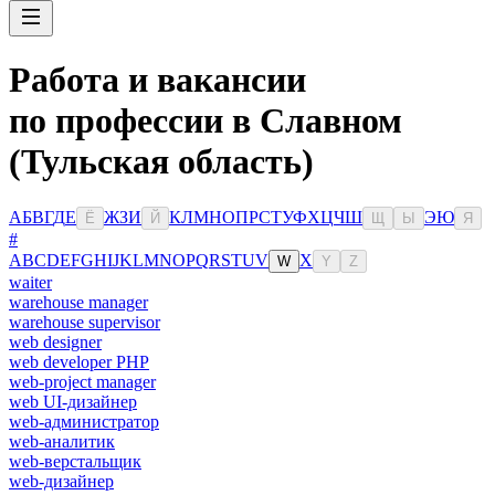
Работа и вакансии
по профессии в Славном
(Тульская область)
А
Б
В
Г
Д
Е
Ж
З
И
К
Л
М
Н
О
П
Р
С
Т
У
Ф
Х
Ц
Ч
Ш
Э
Ю
Ё
Й
Щ
Ы
Я
#
A
B
C
D
E
F
G
H
I
J
K
L
M
N
O
P
Q
R
S
T
U
V
X
W
Y
Z
waiter
warehouse manager
warehouse supervisor
web designer
web developer PHP
web-project manager
web UI-дизайнер
web-администратор
web-аналитик
web-верстальщик
web-дизайнер