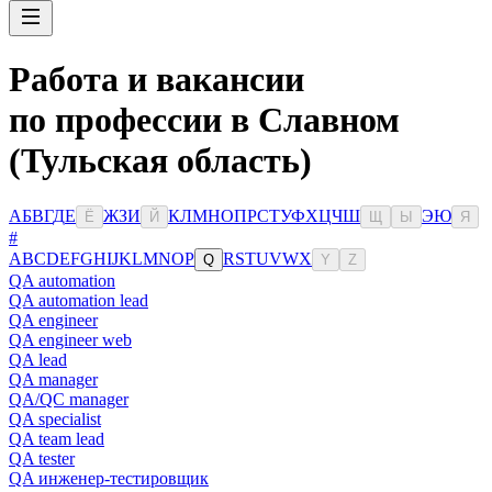
Работа и вакансии
по профессии в Славном
(Тульская область)
А
Б
В
Г
Д
Е
Ж
З
И
К
Л
М
Н
О
П
Р
С
Т
У
Ф
Х
Ц
Ч
Ш
Э
Ю
Ё
Й
Щ
Ы
Я
#
A
B
C
D
E
F
G
H
I
J
K
L
M
N
O
P
R
S
T
U
V
W
X
Q
Y
Z
QA automation
QA automation lead
QA engineer
QA engineer web
QA lead
QA manager
QA/QC manager
QA specialist
QA team lead
QA tester
QA инженер-тестировщик