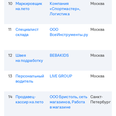
10
Маркировщик
Компания
Москва
на лето
«Спортмастер»,
Логистика
11
Специалист
ООО
Москва
склада
ВсеИнструменты.ру
12
Швея
BEBAKIDS
Москва
на подработку
13
Персональный
LIVE GROUP
Москва
водитель
14
Продавец-
ООО Бристоль, сеть
Санкт-
кассир на лето
магазинов, Работа
Петербург
в магазине