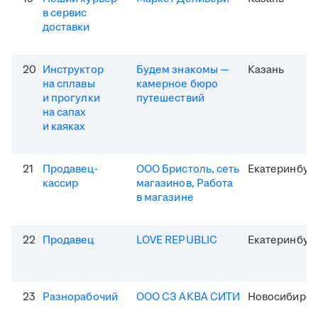
в сервис
доставки
20
Инструктор
Будем знакомы —
Казань
на сплавы
камерное бюро
и прогулки
путешествий
на сапах
и каяках
21
Продавец-
ООО Бристоль, сеть
Екатеринбур
кассир
магазинов, Работа
в магазине
22
Продавец
LOVE REPUBLIC
Екатеринбур
23
Разнорабочий
ООО СЗ АКВА СИТИ
Новосибирск