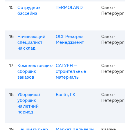
15
Сотрудник
TERMOLAND
Санкт-
бассейна
Петербург
16
Начинающий
ОСГ Рекордз
Санкт-
специалист
Менеджмент
Петербург
на склад
17
Комплектовщик-
САТУРН —
Санкт-
сборщик
строительные
Петербург
заказов
материалы
18
Уборщица/
Взлёт, ГК
Санкт-
уборщик
Петербург
на летний
период
19
Пеший курьер
Маркет Деливери
Казань