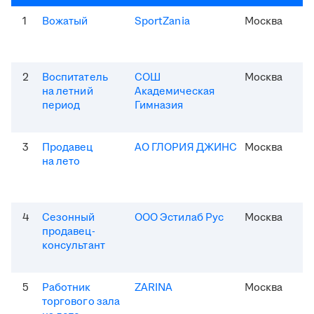
1
Вожатый
SportZania
Москва
2
Воспитатель
СОШ
Москва
на летний
Академическая
период
Гимназия
3
Продавец
АО ГЛОРИЯ ДЖИНС
Москва
на лето
4
Сезонный
ООО Эстилаб Рус
Москва
продавец-
консультант
5
Работник
ZARINA
Москва
торгового зала