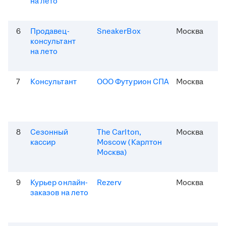
на лето
6
Продавец-
SneakerBox
Москва
консультант
на лето
7
Консультант
ООО Футурион СПА
Москва
8
Сезонный
The Carlton,
Москва
кассир
Moscow (Карлтон
Москва)
9
Курьер онлайн-
Rezerv
Москва
заказов на лето