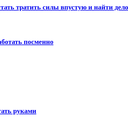
стать тратить силы впустую и найти дел
работать посменно
отать руками