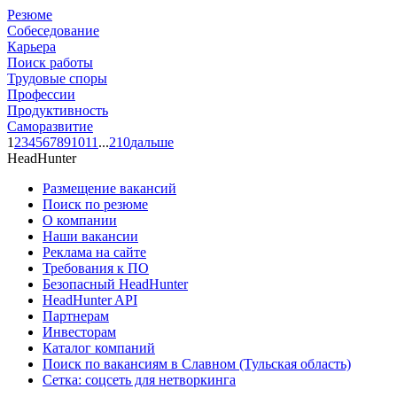
Резюме
Собеседование
Карьера
Поиск работы
Трудовые споры
Профессии
Продуктивность
Саморазвитие
1
2
3
4
5
6
7
8
9
10
11
...
210
дальше
HeadHunter
Размещение вакансий
Поиск по резюме
О компании
Наши вакансии
Реклама на сайте
Требования к ПО
Безопасный HeadHunter
HeadHunter API
Партнерам
Инвесторам
Каталог компаний
Поиск по вакансиям в Славном (Тульская область)
Сетка: соцсеть для нетворкинга