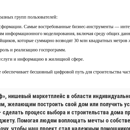
разных групп пользователей:
нсформации. Самые востребованные бизнес-инструменты — инте
ям информационного моделирования, включая среду общих данны
ойщиков, которые суммарно возводят 30 млн квадратных метров ж
троль и реализацию госпрограмм.
 услуги и информацию в жилищной сфере.
 обеспечивает бесшовный цифровой путь для строительства част
ф», нишевый маркетплейс в области индивидуальн
, желающим построить свой дом или получить усл
 сделать процесс выбора и строительства дома п
джету. Помогая людям воплощать мечты о собствен
Хочу, чтобы наш проект стал надежным помощником