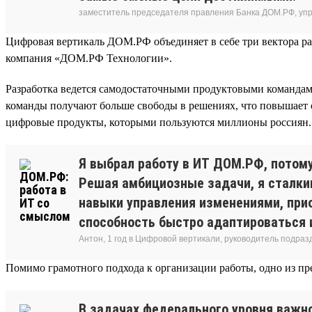
заместитель председателя правления Банка ДОМ.РФ, уп
Цифровая вертикаль ДОМ.РФ объединяет в себе три вектора ра
компания «ДОМ.РФ Технологии».
Разработка ведется самодостаточными продуктовыми команда
команды получают больше свободы в решениях, что повышает ск
цифровые продукты, которыми пользуются миллионы россиян.
Я выбрал работу в ИТ ДОМ.РФ, потому
Решая амбициозные задачи, я сталки
навыки управления изменениями, при
способность быстро адаптироваться 
Антон, 1 год в Цифровой вертикали, руководитель подра
Помимо грамотного подхода к организации работы, одно из 
В задачах федерального уровня важн