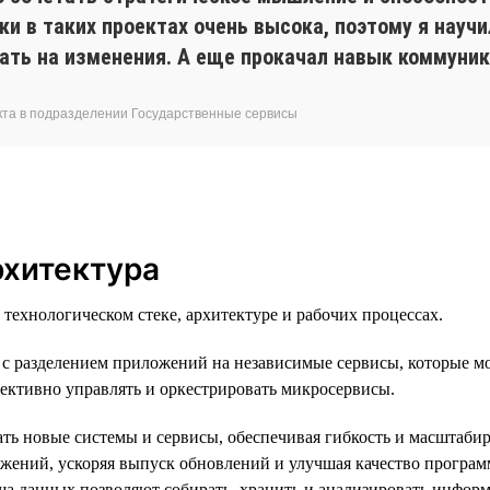
ки в таких проектах очень высока, поэтому я науч
вать на изменения. А еще прокачал навык коммуни
укта в подразделении Государственные сервисы
рхитектура
ехнологическом стеке, архитектуре и рабочих процессах.
с разделением приложений на независимые сервисы, которые мо
ективно управлять и оркестрировать микросервисы.
ать новые системы и сервисы, обеспечивая гибкость и масштаби
ожений, ускоряя выпуск обновлений и улучшая качество програ
 данных позволяют собирать, хранить и анализировать информ