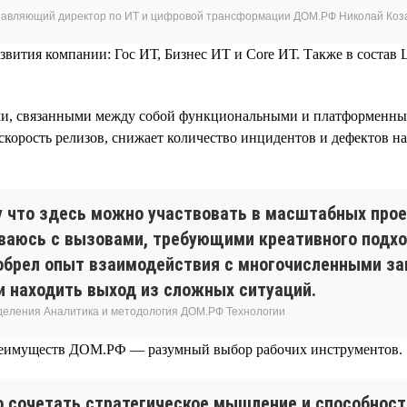
равляющий директор по ИТ и цифровой трансформации ДОМ.РФ Николай Коз
звития компании: Гос ИТ, Бизнес ИТ и Core ИТ. Также в состав
ми, связанными между собой функциональными и платформенным
орость релизов, снижает количество инцидентов и дефектов на 
 что здесь можно участвовать в масштабных прое
ваюсь с вызовами, требующими креативного подхо
обрел опыт взаимодействия с многочисленными за
и находить выход из сложных ситуаций.
зделения Аналитика и методология ДОМ.РФ Технологии
преимуществ ДОМ.РФ — разумный выбор рабочих инструментов.
о сочетать стратегическое мышление и способност