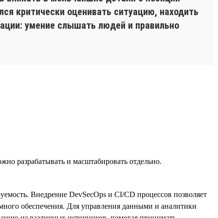
ился критически оценивать ситуацию, находить
кации: умение слышать людей и правильно
жно разрабатывать и масштабировать отдельно.
руемость. Внедрение DevSecOps и CI/CD процессов позволяет
ммного обеспечения. Для управления данными и аналитики
ацию из различных источников, помогая принимать