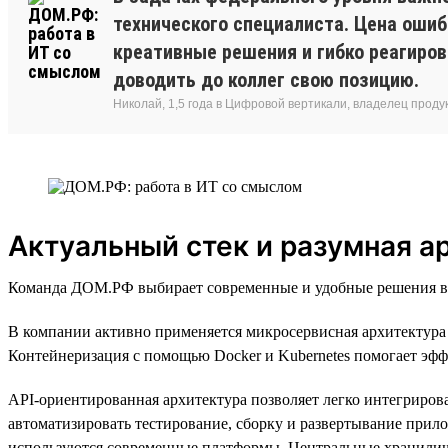
технического специалиста. Цена ошиб
креативные решения и гибко реагиро
доводить до коллег свою позицию.
Николай, 1,5 года в Цифровой вертикали, владелец прод
Актуальный стек и разумная а
Команда ДОМ.РФ выбирает современные и удобные решения в т
В компании активно применяется микросервисная архитектура 
Контейнеризация с помощью Docker и Kubernetes помогает эфф
API-ориентированная архитектура позволяет легко интегриров
автоматизировать тестирование, сборку и развертывание прил
используются современные платформы. Центральные хранилища