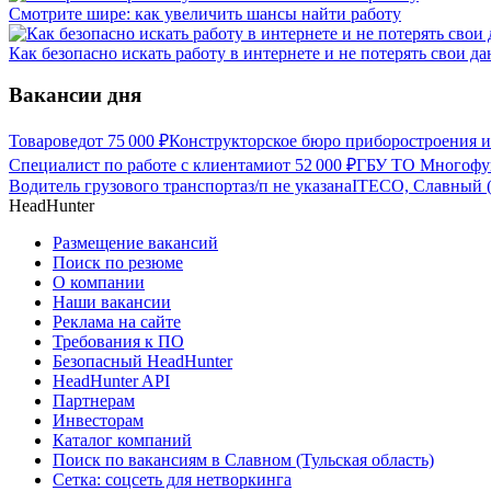
Смотрите шире: как увеличить шансы найти работу
Как безопасно искать работу в интернете и не потерять свои д
Вакансии дня
Товаровед
от
75 000
₽
Конструкторское бюро приборостроения и
Специалист по работе с клиентами
от
52 000
₽
ГБУ ТО Многофун
Водитель грузового транспорта
з/п не указана
ITECO, Славный (
HeadHunter
Размещение вакансий
Поиск по резюме
О компании
Наши вакансии
Реклама на сайте
Требования к ПО
Безопасный HeadHunter
HeadHunter API
Партнерам
Инвесторам
Каталог компаний
Поиск по вакансиям в Славном (Тульская область)
Сетка: соцсеть для нетворкинга