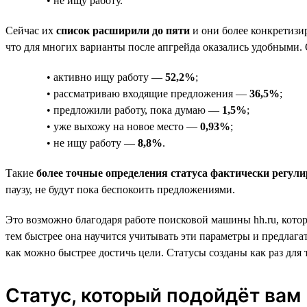
• не ищу работу.
Сейчас их
список расширили до пяти
и они более конкретизи
что для многих варианты после апгрейда оказались удобными. 
• активно ищу работу —
52,2%
;
• рассматриваю входящие предложения —
36,5%
;
• предложили работу, пока думаю —
1,5%
;
• уже выхожу на новое место —
0,93%
;
• не ищу работу —
8,8%
.
Такие
более точные определения статуса фактически регули
паузу, не будут пока беспокоить предложениями.
Это возможно благодаря работе поисковой машины hh.ru, котор
тем быстрее она научится учитывать эти параметры и предлагат
как можно быстрее достичь цели. Статусы созданы как раз для 
Статус, который подойдёт вам