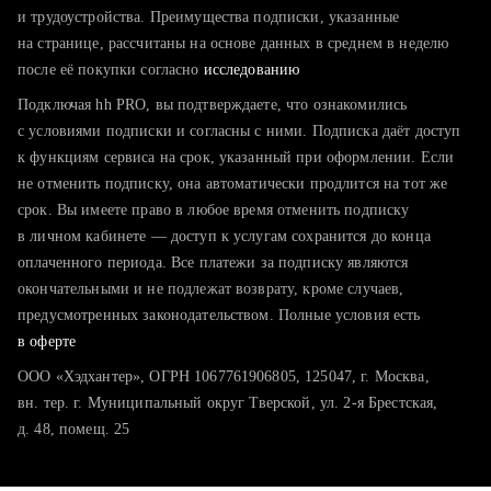
тратите много времени на поиск и вручную поднимаете
и трудоустройства. Преимущества подписки, указанные
резюме
на странице, рассчитаны на основе данных в среднем в неделю
после её покупки согласно
хотите сравнить себя с конкурентами и оценить шансы
исследованию
Подключая hh PRO, вы подтверждаете, что ознакомились
с условиями подписки и согласны с ними. Подписка даёт доступ
к функциям сервиса на срок, указанный при оформлении. Если
не отменить подписку, она автоматически продлится на тот же
срок. Вы имеете право в любое время отменить подписку
в личном кабинете — доступ к услугам сохранится до конца
оплаченного периода. Все платежи за подписку являются
окончательными и не подлежат возврату, кроме случаев,
предусмотренных законодательством. Полные условия есть
в оферте
ООО «Хэдхантер», ОГРН 1067761906805, 125047, г. Москва,
вн. тер. г. Муниципальный округ Тверской, ул. 2-я Брестская,
д. 48, помещ. 25